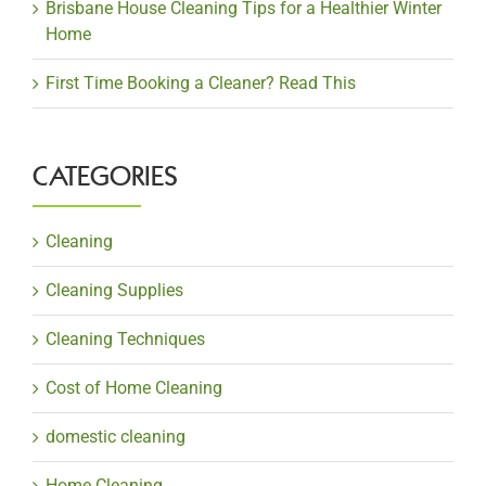
Brisbane House Cleaning Tips for a Healthier Winter
Home
First Time Booking a Cleaner? Read This
CATEGORIES
Cleaning
Cleaning Supplies
Cleaning Techniques
Cost of Home Cleaning
domestic cleaning
Home Cleaning